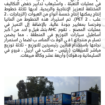
في عمليات التعبئة ، واستيعاب تدابير خفض التكاليف
المختلفة لتعزيز الإنتاجية والربحية. لديها ثلاثة خطوط
إنتاج يمكنها إنتاج خمسة أنواع من العبوات (الزجاجات ، 2
علب ، 2 PET). تم استيراد هذه الخطوط من ألمانيا
وفرنسا بمعايير جودة عالية. بالإضافة إلى التميز في
عمليات المصنع ، تقوم AHC بتشغيل واحد من أكبر
أساطيل سيارات التوزيع في المنطقة ، مما يضمن
تسليم منتجاتها في الوقت المناسب لضمان استمرار
نجاحها باستخدام قناتين رئيسيتين للتوزيع - ثلاثة توزيع
مباشر للمبيعات (رئيس - مكتب في أربيل ، فروع في
السليمانية ودهوك) وأربعة عشر وكالة مبيعات.