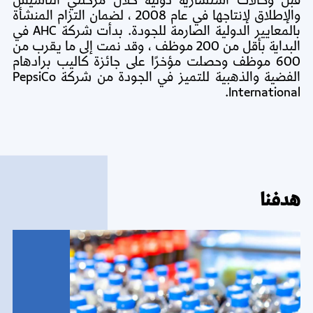
قبل وكالات استشارية دولية خلال مرحلتي التأسيس
والإطلاق لإنتاجها في عام 2008 ، لضمان التزام المنشأة
بالمعايير الدولية الصارمة للجودة. بدأت شركة AHC في
البداية بأقل من 200 موظف ، وقد نمت إلى ما يقرب من
600 موظف وحصلت مؤخرًا على جائزة كاليب برادهام
الفضية والذهبية للتميز في الجودة من شركة PepsiCo
International.
هدفنا