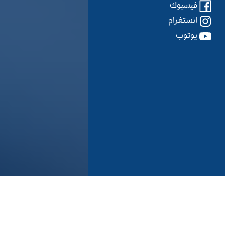
فيسبوك
انستغرام
یوتوب