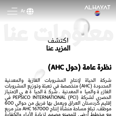
Ar
معلومات عنا
اكتشف
المزيد عنا
نظرة عامة (حول AHC)
شركة الحياة لإنتاج المشروبات الغازية والمعدنية
المحدودة (AHC) متخصصة في تعبئة وتوزيع المشروبات
الغازية والمياه المعدنية. شركة الحياة هي الامتياز
الحصري لشركة PEPSICO INTERNATIONAL (PCI) في
إقليم كردستان العراق ويعمل بها فريق من حوالي 600
موظف. تبلغ مساحة منشأة إنتاج AHC 167000 متر مربع
مع مخطط أرضي للمصنع مصمم لزيادة الأداء والكفاءة