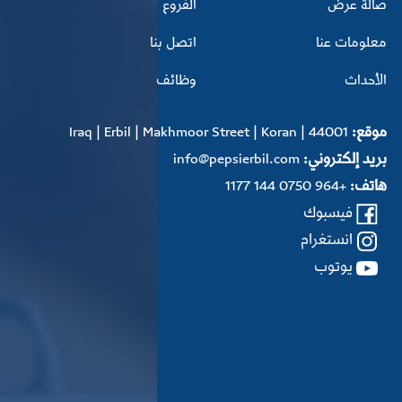
صالة عرض
الفروع
معلومات عنا
اتصل بنا
الأحداث
وظائف
موقع:
Iraq | Erbil | Makhmoor Street | Koran | 44001
بريد إلكتروني:
info@pepsierbil.com
هاتف:
+964 0750 144 1177
فيسبوك
انستغرام
یوتوب