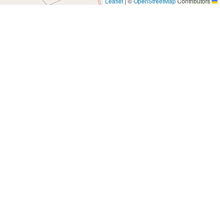
|
©
OpenStreetMap
Contributors
Leaflet
روابط سريعة
الصفحة الرئيسية
العلامات التجارية
صالة عرض
الفروع
معلومات عنا
اتصل بنا
الأحداث
وظائف