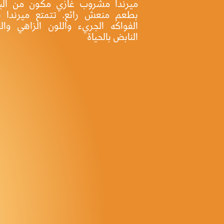
ميرندا مشروب غازي مكون من البر
بطعم منعش رائع. تتمتع ميرندا 
الفواكه الجريء واللون الزاهي وال
النابض بالحياة