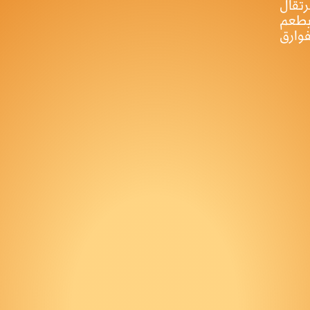
تقال
بطعم
فوارق